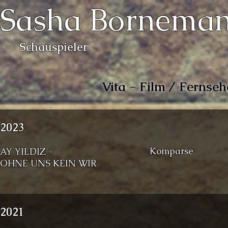
Sasha Bornema
Schauspieler
Vita - Film / Fernse
2023
Komparse
AY YILDIZ -
OHNE UNS KEIN WIR
2021