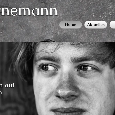
rnemann
Home
Aktuelles
n auf
n