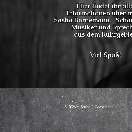
Hier findet ihr all
Informationen über m
Sasha Bornemann -
Scha
Musiker
und
Sprec
aus dem Ruhrgebi
Viel Spaß!
© 2026
by Sasha R. Bornemann