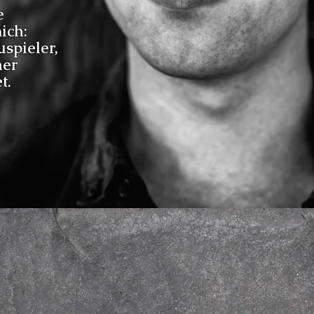
e
ich:
uspieler
,
her
e
t.